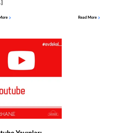
.]
More
Read More