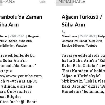
ranbolu’da Zaman
Ağacın Türküsü /
üha Arın
Süha Arın
By
|
21/03/2021
|
,
|
27/02/2021
|
hane
Belgesel
Mimarhane
Belg
,
,
,
,
,
,
lı Evi
Sanat
Suha Arın
Osmanlı Evi
Sanat
Suha Arın
,
,
e Edilenler
Youtube
Tavsiye Edilenler
Youtube
iye edilenlerde bu
Tavsiye edilenlerde bu
a Süha Arın'ın
hafta Süha Arın'ın "Es
ranbolu'da Zaman "
Evler Eski Ustalar" diz
ikteyiz.
"Batı Karadeniz" bölü
ps://www.youtube.com
"Ağacın Türküsüyle"
tch?v=ytYALFag-3Q
birlikteyiz. "Eski Evle
 yılında, o sırada
Eski Ustalar" dizisi "B
ra Üniversitesi
Karadeniz" bölümünü, [.
sal Bilgiler
ltesi’ne bağlı Basın