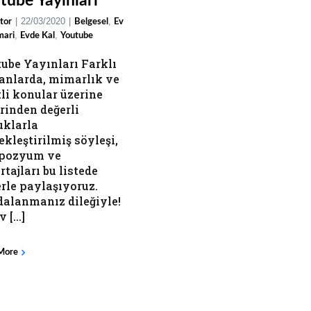
tube Yayınları
|
22/03/2020
|
,
tor
Belgesel
Ev
,
,
mari
Evde Kal
Youtube
ube Yayınları Farklı
nlarda, mimarlık ve
tli konular üzerine
irinden değerli
klarla
ekleştirilmiş söyleşi,
pozyum ve
rtajları bu listede
erle paylaşıyoruz.
alanmanız dileğiyle!
 [...]
More