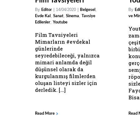
Film Tavsiyeleri
You
By
|
14/04/2020
|
,
By
Editor
Belgesel
Edi
,
,
,
Evde Kal
Sanat
Sinema
Tavsiye
ve Mi
,
Edilenler
Youtube
Yout
Film Tavsiyeleri
zama
Mimarların #evdekal
çeşi
günlerinde
birb
seyredebileceği, yalnızca
konu
mimari anlamda değil
gerç
düşünsel olarak da
sem
kurgulanmış filmlerden
röpo
oluşan listeyi sizler için
sizl
derledik. [...]
Fayd
Bisav
Read More
Read 