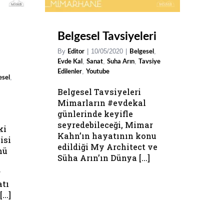
Belgesel Tavsiyeleri
By
|
10/05/2020
|
,
Editor
Belgesel
,
,
,
Evde Kal
Sanat
Suha Arın
Tavsiye
,
Edilenler
Youtube
,
esel
Belgesel Tavsiyeleri
Mimarların #evdekal
günlerinde keyifle
seyredebileceği, Mimar
ki
Kahn’ın hayatının konu
isi
edildiği My Architect ve
mü
Süha Arın’ın Dünya [...]
r
atı
..]