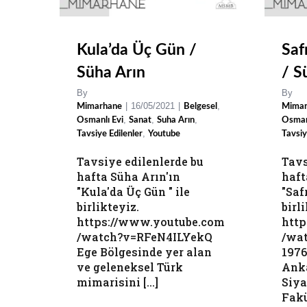
Kula’da Üç Gün /
Saf
Süha Arın
/ S
By
By
|
16/05/2021
|
,
Mimarhane
Belgesel
Mimar
,
,
,
Osmanlı Evi
Sanat
Suha Arın
Osman
,
Tavsiye Edilenler
Youtube
Tavsiy
Tavsiye edilenlerde bu
Tavs
hafta Süha Arın'ın
haft
"Kula'da Üç Gün " ile
"Saf
birlikteyiz.
birl
https://www.youtube.com
htt
/watch?v=RFeN4ILYekQ
/wa
Ege Bölgesinde yer alan
1976
ve geleneksel Türk
Anka
mimarisini [...]
Siya
Fakü